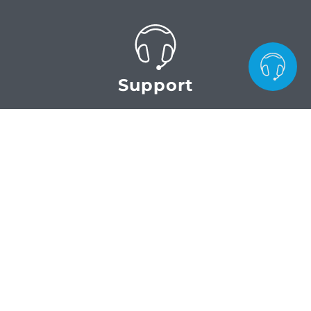
Support
Snel weer aan de slag na een
computerprobleem door hulp via e-mail,
telefoon of op locatie
Diensten