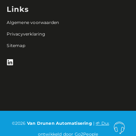
Links
Algemene voorwaarden
Privacyverklaring
Sitemap
©2026
Van Drunen Automatisering
|
🌱 Duurzaam
ontwikkeld door Go2People