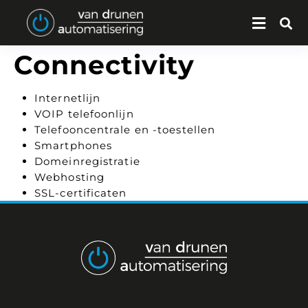
Connectivity
Internetlijn
VOIP telefoonlijn
Telefooncentrale en -toestellen
Smartphones
Domeinregistratie
Webhosting
SSL-certificaten